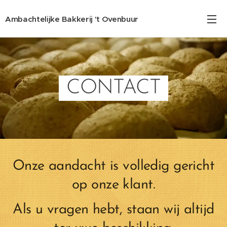
Ambachtelijke Bakkerij 't Ovenbuur
CONTACT
Onze aandacht is volledig gericht
op onze klant.
Als u vragen hebt, staan wij altijd