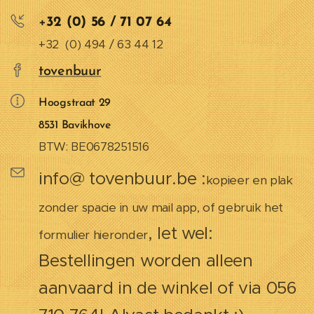
+
32 (0) 56 / 71 07 64
+32 (0) 494 / 63 44 12
tovenbuur
Hoogstraat 29
8531 Bavikhove
BTW: BE0678251516
in
fo@ tovenbuur.be :
kopieer en plak
zonder spacie in uw mail app, of gebruik het
, let wel:
formulier hieronder
Bestellingen worden alleen
aanvaard in de winkel of via 056