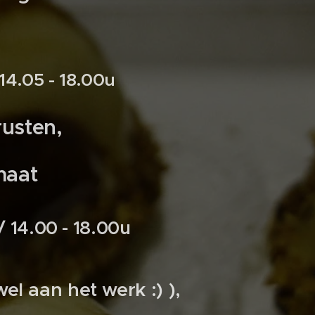
 14.05 - 18.00u
rusten,
maat
 14.00 - 18.00u
wel aan het werk :) ),