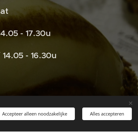
at
14.05 - 17.30u
/ 14.05 - 16.30u
u
Accepteer alleen noodzakelijke
Alles accepteren
d: tijdens onze openingsuren